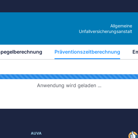
Allgemeine
Unfallversicherungsanstalt
spegelberechnung
Präventionszeitberechnung
E
Anwendung wird geladen ...
AUVA