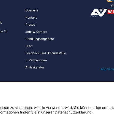
e
Über uns
Kontakt
lt
Presse
ße 11
Jobs & Karriere
Schulungsangebote
Hilfe
Feedback und Ombudsstelle
E-Rechnungen
Amtssignatur
App Versi
ne Unfallversicherungsanstalt
Impressum
Datenschutz
Hi
besser zu verstehen, wie sie verwendet wird. Sie können allen oder 
rmationen finden Sie in unserer Datenschutzerklärung.