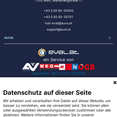
1100 Wien, Wienerbergstraße 11
+43 5 93 93-20000
+43 5 93 93-20701
hub-eval@auva.at
support@eval.at
AUVA
ein Service von
App Version: .NET 10.0.10 / 2325b7d
Datenschutz auf dieser Seite
Impressum
Wir erheben und verarbeiten Ihre Daten auf dieser Website, um
besser zu verstehen, wie sie verwendet wird. Sie können allen
Datenschutz
oder ausgewählten Verwendungszwecken zustimmen oder alle
ablehnen. Weitere Informationen finden Sie in unserer