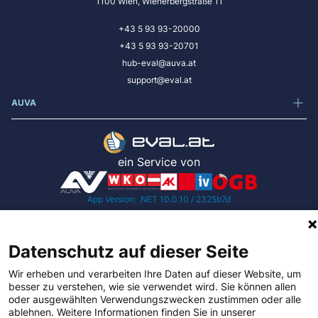
1100 Wien, Wienerbergstraße 11
+43 5 93 93-20000
+43 5 93 93-20701
hub-eval@auva.at
support@eval.at
AUVA
ein Service von
App Version: .NET 10.0.10 / 2325b7d
Datenschutz auf dieser Seite
Impressum
Wir erheben und verarbeiten Ihre Daten auf dieser Website, um
besser zu verstehen, wie sie verwendet wird. Sie können allen
Datenschutz
oder ausgewählten Verwendungszwecken zustimmen oder alle
ablehnen. Weitere Informationen finden Sie in unserer