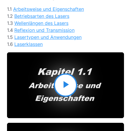
1.1
Arbeitsweise und Eigenschaften
1.2
Betriebsarten des Lasers
1.3
Wellenlängen des Lasers
1.4
Reflexion und Transmission
1.5
Lasertypen und Anwendungen
1.6
Laserklassen
Video
abspielen