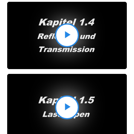
Video
abspielen
Video