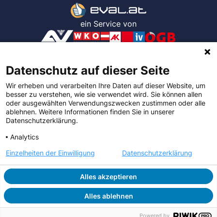
ein Service von
App Version: .NET 10.0.10 / 2325b7d
Datenschutz auf dieser Seite
Wir erheben und verarbeiten Ihre Daten auf dieser Website, um
Impressum
besser zu verstehen, wie sie verwendet wird. Sie können allen
oder ausgewählten Verwendungszwecken zustimmen oder alle
ablehnen. Weitere Informationen finden Sie in unserer
Datenschutz
Datenschutzerklärung.
Hinweisgebersystem
Analytics
Einzelheiten der Einwilligung
Datenschutzerklärung
Erklärung zur Barrierefreiheit
Alles akzeptieren
Copyright © 2026 Allgemeine Unfallversicherungsanstalt (AUVA)
Alles ablehnen
Facebook
Youtube
Linkedin
Powered by