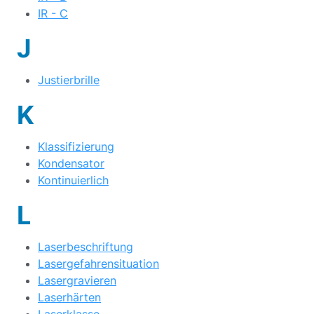
IR - C
J
Justierbrille
K
Klassifizierung
Kondensator
Kontinuierlich
L
Laserbeschriftung
Lasergefahrensituation
Lasergravieren
Laserhärten