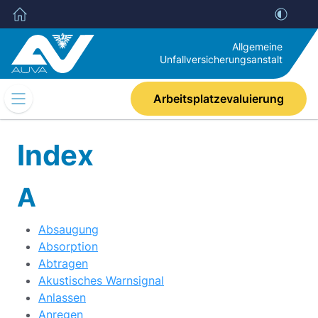
Allgemeine
Unfallversicherungsanstalt
Arbeitsplatzevaluierung
Mobile
Navigation
Umschalten
Index
A
Absaugung
Absorption
Abtragen
Akustisches Warnsignal
Anlassen
Anregen