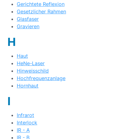
Gerichtete Reflexion
Gesetzlicher Rahmen
Glasfaser
Gravieren
H
Haut
HeNe-Laser
Hinweisschild
Hochfrequenzanlage
Hornhaut
I
Infrarot
Interlock
IR - A
IR - B