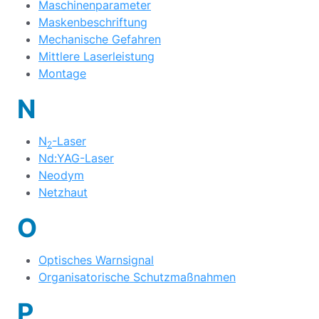
Maschinenparameter
Maskenbeschriftung
Mechanische Gefahren
Mittlere Laserleistung
Montage
N
N
-Laser
2
Nd:YAG-Laser
Neodym
Netzhaut
O
Optisches Warnsignal
Organisatorische Schutzmaßnahmen
P