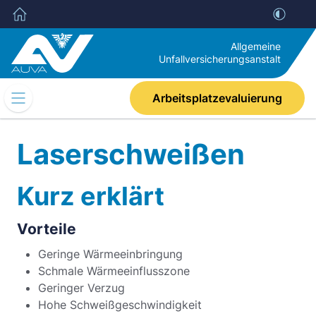
Allgemeine
Unfallversicherungsanstalt
Arbeitsplatzevaluierung
Mobile
Navigation
Umschalten
Laserschweißen
Kurz erklärt
Vorteile
Geringe Wärmeeinbringung
Schmale Wärmeeinflusszone
Geringer Verzug
Hohe Schweißgeschwindigkeit