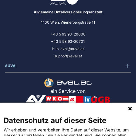
Allgemeine Unfallversicherungsanstalt
1100 Wien, Wienerbergstraße 11
+43 5 93 93-20000
+43 5 93 93-20701
hub-eval@auva.at
support@eval.at
AUVA
ein Service von
App Version: .NET 10.0.10 / afc7276
Datenschutz auf dieser Seite
Wir erheben und verarbeiten Ihre Daten auf dieser Website, um
Impressum
besser zu verstehen, wie sie verwendet wird. Sie können allen