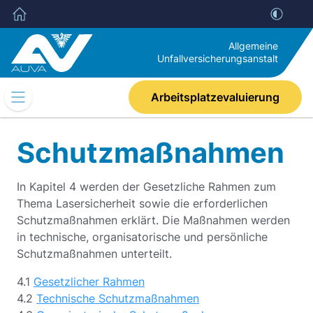
Allgemeine
Unfallversicherungsanstalt
Arbeitsplatzevaluierung
Mobile
Navigation
Umschalten
Schutzmaßnahmen
In Kapitel 4 werden der Gesetzliche Rahmen zum
Thema Lasersicherheit sowie die erforderlichen
Schutzmaßnahmen erklärt. Die Maßnahmen werden
in technische, organisatorische und persönliche
Schutzmaßnahmen unterteilt.
4.1
Gesetzlicher Rahmen
4.2
Technische Schutzmaßnahmen