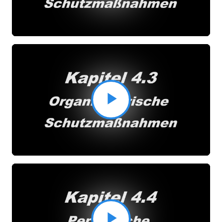
abspielen
Video
abspielen