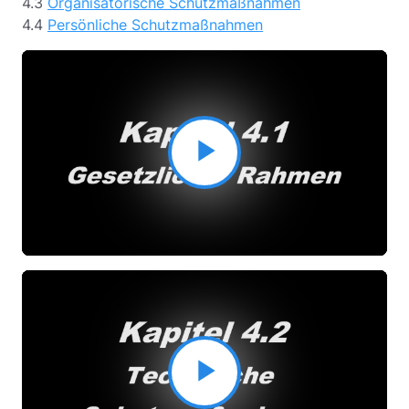
4.3
Organisatorische Schutzmaßnahmen
4.4
Persönliche Schutzmaßnahmen
Video
abspielen
Video