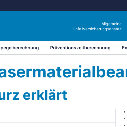
Allgemeine
Unfallversicherungsanstalt
spegelberechnung
Präventionszeitberechnung
E
asermaterialbea
urz erklärt