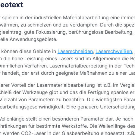
eotext
 spielen in der industriellen Materialbearbeitung eine immer
rwärmen, zu schmelzen und zu verdampfen. Durch die spezie
ieeintrag, gute Fokussierung, berührungslose Bearbeitung, F
ielle Anwendungsgebiete.
 können diese Gebiete in
Laserschneiden
,
Laserschweißen
,
h die hohe Leistung eines Lasers sind im Allgemeinen die B
ömmlichen Verfahren. Lasermaterialbearbeitung in der Tech
r handelt, der erst durch geeignete Maßnahmen zu einer La
larer Vorteil der Lasermaterialbearbeitung ist z.B. im Ver
chleiß der Werkzeuge gibt und das die Fertigung spanlos er
Vielzahl von Parametern zu beachten. Die wichtigsten Para
Bearbeitungsgeschwindigkeit. Eine genauere Unterscheidung
ellenlänge stellt einen besonderen Parameter dar. Je nach
chränkungen für bestimmte Werkstoffe. Die Wellenlänge de
r werden CO2-Laser in der Glasbearbeitung eingesetzt, z