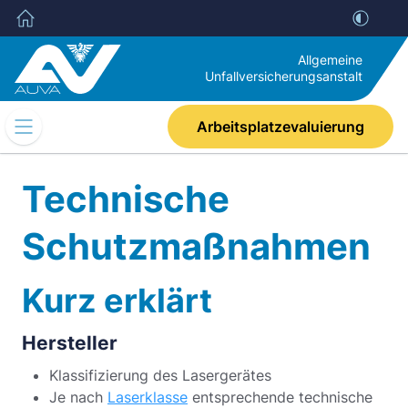
Allgemeine
Unfallversicherungsanstalt
Arbeitsplatzevaluierung
Mobile
Navigation
Umschalten
Technische
Schutzmaßnahmen
Kurz erklärt
Hersteller
Klassifizierung des Lasergerätes
Je nach
Laserklasse
entsprechende technische