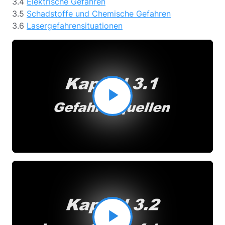
3.4
Elektrische Gefahren
3.5
Schadstoffe und Chemische Gefahren
3.6
Lasergefahrensituationen
Video
abspielen