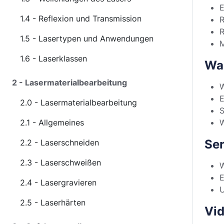
E
1.4 - Reflexion und Transmission
R
R
1.5 - Lasertypen und Anwendungen
M
1.6 - Laserklassen
Wa
2 - Lasermaterialbearbeitung
W
E
2.0 - Lasermaterialbearbeitung
S
2.1 - Allgemeines
W
Ser
2.2 - Laserschneiden
2.3 - Laserschweißen
W
E
2.4 - Lasergravieren
U
2.5 - Laserhärten
Vi