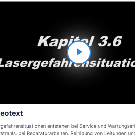
Video
abspielen
eotext
rgefahrensituationen entstehen bei Service und Wartungsarb
strahls, bei Reparaturarbeiten, Reinigung von Leitungen u