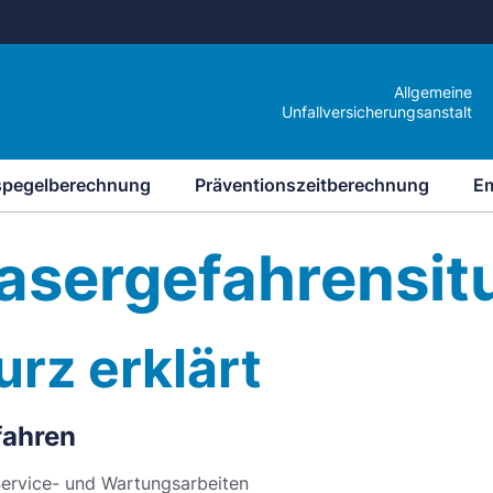
Allgemeine
Unfallversicherungsanstalt
spegelberechnung
Präventionszeitberechnung
E
asergefahrensit
urz erklärt
fahren
ervice- und Wartungsarbeiten