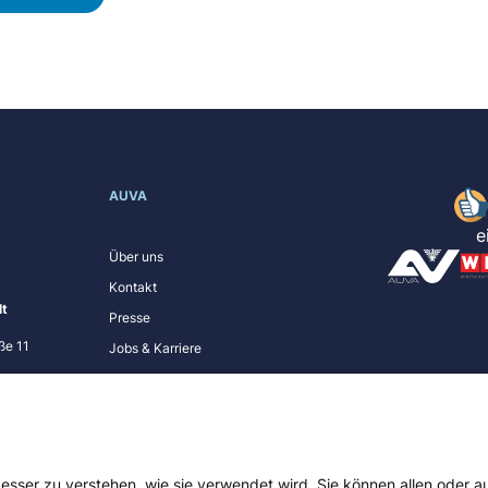
AUVA
e
Über uns
Kontakt
lt
Presse
ße 11
Jobs & Karriere
Schulungsangebote
Hilfe
Feedback und Ombudsstelle
E-Rechnungen
besser zu verstehen, wie sie verwendet wird. Sie können allen oder 