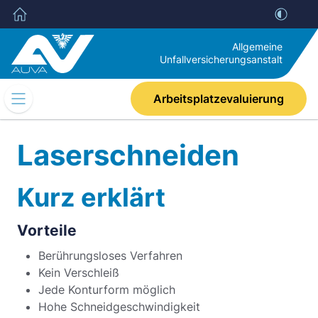
Allgemeine
Unfallversicherungsanstalt
Arbeitsplatzevaluierung
Mobile
Navigation
Umschalten
Laserschneiden
Kurz erklärt
Vorteile
Berührungsloses Verfahren
Kein Verschleiß
Jede Konturform möglich
Hohe Schneidgeschwindigkeit