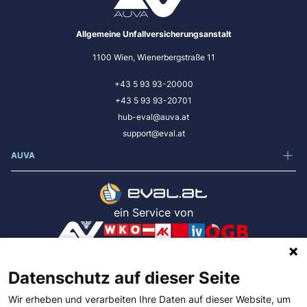
Allgemeine Unfallversicherungsanstalt
1100 Wien, Wienerbergstraße 11
+43 5 93 93-20000
+43 5 93 93-20701
hub-eval@auva.at
support@eval.at
AUVA
ein Service von
App Version: .NET 10.0.10 / afc7276
Datenschutz auf dieser Seite
Wir erheben und verarbeiten Ihre Daten auf dieser Website, um
Impressum